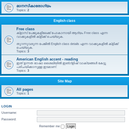
മാനസികാരോഗ്യം
Topics:
2
English class
Free class
ക്ളാസ് പേജുകളിലേക്ക് പോകാനായി ആദ്യം Free class എന്ന
വാക്കുകളിൽ ക്ളിക്ക് ചെയ്യുക.
തുറന്നുവരുന്ന പേജിൽ English class details എന്ന വാക്കുകളിൽ ക്ളിക്ക്
ചെയ്യുക.
Topics:
3
American English accent - reading
ഇത് ഉന്നത ഭാഷാ ശൈലിയിൽ ഇങ്ഗ്ളിഷ് വാക്യങ്ങൾ കേട്ടു
പരിചയിക്കാനുള്ള ഇടമാണ്.
Topics:
3
Site Map
All pages
Topics:
1
LOGIN
Username:
Password:
Remember me