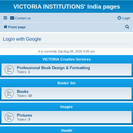
VICTORIA INSTITUTIONS' India pages
Contact us
Login
S
Front page
e
Login with Google
a
r
It is currently Sat Aug 08, 2026 4:00 am
c
VICTORIA Creative Services
h
Professional Book Design & Formatting
Topics:
1
Books' list
Books
Topics:
10
Images
Pictures
Topics:
3
Health