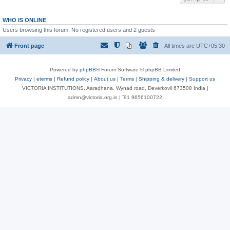
WHO IS ONLINE
Users browsing this forum: No registered users and 2 guests
Front page
All times are
UTC+05:30
Powered by
phpBB
® Forum Software © phpBB Limited
Privacy
|
eterms
|
Refund policy
|
About us
|
Terms
|
Shipping & delivery
|
Support us
VICTORIA INSTITUTIONS, Aaradhana, Wynad road, Deverkovil 673508 India |
admn@victoria.org.in | ⁺91 9656100722