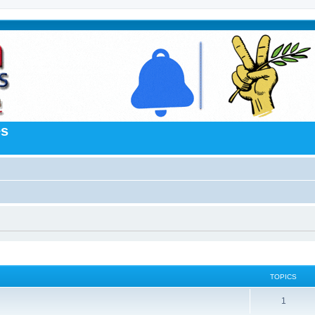
es
TOPICS
1