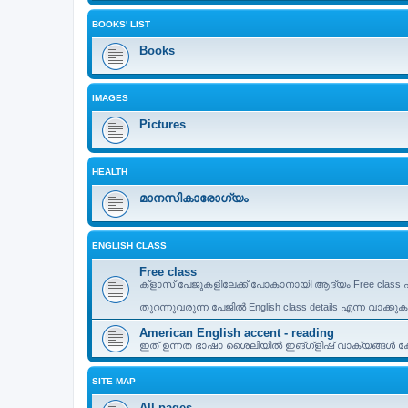
BOOKS' LIST
Books
IMAGES
Pictures
HEALTH
മാനസികാരോഗ്യം
ENGLISH CLASS
Free class
ക്ളാസ് പേജുകളിലേക്ക് പോകാനായി ആദ്യം Free class എ
തുറന്നുവരുന്ന പേജിൽ English class details എന്ന വാക്കു
American English accent - reading
ഇത് ഉന്നത ഭാഷാ ശൈലിയിൽ ഇങ്ഗ്ളിഷ് വാക്യങ്ങൾ കേട്
SITE MAP
All pages