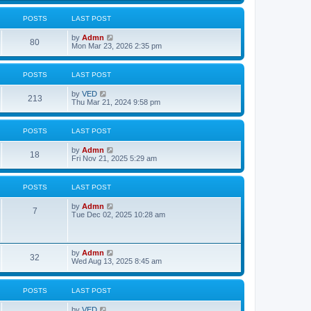
w
t
POSTS
LAST POST
h
e
V
by
Admn
l
80
i
Mon Mar 23, 2026 2:35 pm
a
e
t
w
e
t
s
POSTS
LAST POST
h
t
e
p
V
by
VED
l
o
213
i
Thu Mar 21, 2024 9:58 pm
a
s
e
t
t
w
e
t
s
POSTS
LAST POST
h
t
e
p
V
by
Admn
l
o
18
i
Fri Nov 21, 2025 5:29 am
a
s
e
t
t
w
e
t
s
POSTS
LAST POST
h
t
e
p
V
by
Admn
l
o
7
i
Tue Dec 02, 2025 10:28 am
a
s
e
t
t
w
e
t
s
h
t
V
by
Admn
e
32
p
i
Wed Aug 13, 2025 8:45 am
l
o
e
a
s
w
t
t
t
e
POSTS
LAST POST
h
s
e
t
V
by
VED
l