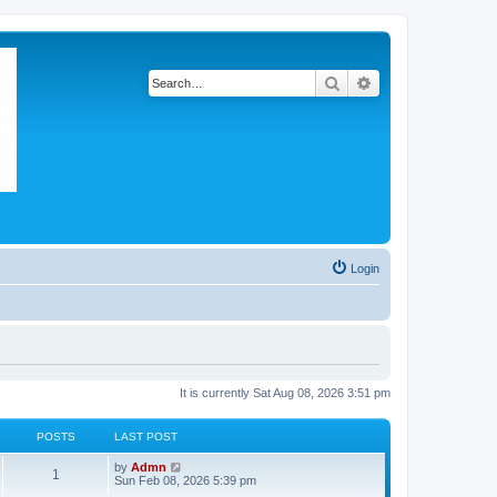
Search
Advanced search
Login
It is currently Sat Aug 08, 2026 3:51 pm
POSTS
LAST POST
V
by
Admn
1
i
Sun Feb 08, 2026 5:39 pm
e