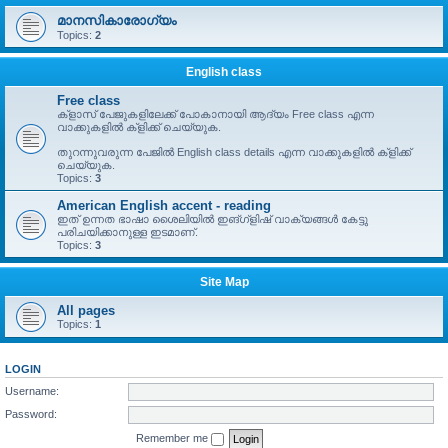
മാനസികാരോഗ്യം
Topics:
2
English class
Free class
ക്ളാസ് പേജുകളിലേക്ക് പോകാനായി ആദ്യം Free class എന്ന
വാക്കുകളിൽ ക്ളിക്ക് ചെയ്യുക.
തുറന്നുവരുന്ന പേജിൽ English class details എന്ന വാക്കുകളിൽ ക്ളിക്ക്
ചെയ്യുക.
Topics:
3
American English accent - reading
ഇത് ഉന്നത ഭാഷാ ശൈലിയിൽ ഇങ്ഗ്ളിഷ് വാക്യങ്ങൾ കേട്ടു
പരിചയിക്കാനുള്ള ഇടമാണ്.
Topics:
3
Site Map
All pages
Topics:
1
LOGIN
Username:
Password:
Remember me