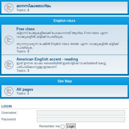
മാനസികാരോഗ്യം
Topics:
2
English class
Free class
ക്ളാസ് പേജുകളിലേക്ക് പോകാനായി ആദ്യം Free class എന്ന
വാക്കുകളിൽ ക്ളിക്ക് ചെയ്യുക.
തുറന്നുവരുന്ന പേജിൽ English class details എന്ന വാക്കുകളിൽ ക്ളിക്ക്
ചെയ്യുക.
Topics:
3
American English accent - reading
ഇത് ഉന്നത ഭാഷാ ശൈലിയിൽ ഇങ്ഗ്ളിഷ് വാക്യങ്ങൾ കേട്ടു
പരിചയിക്കാനുള്ള ഇടമാണ്.
Topics:
3
Site Map
All pages
Topics:
1
LOGIN
Username:
Password:
Remember me