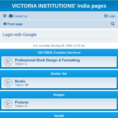
VICTORIA INSTITUTIONS' India pages
Contact us
Login
S
Front page
e
Login with Google
a
r
It is currently Sat Aug 08, 2026 12:33 am
c
VICTORIA Creative Services
h
Professional Book Design & Formatting
Topics:
1
Books' list
Books
Topics:
10
Images
Pictures
Topics:
3
Health