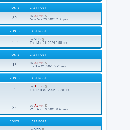
w
t
POSTS
LAST POST
h
e
V
by
Admn
l
80
i
Mon Mar 23, 2026 2:35 pm
a
e
t
w
e
t
s
POSTS
LAST POST
h
t
e
p
V
by
VED
l
o
213
i
Thu Mar 21, 2024 9:58 pm
a
s
e
t
t
w
e
t
s
POSTS
LAST POST
h
t
e
p
V
by
Admn
l
o
18
i
Fri Nov 21, 2025 5:29 am
a
s
e
t
t
w
e
t
s
POSTS
LAST POST
h
t
e
p
V
by
Admn
l
o
7
i
Tue Dec 02, 2025 10:28 am
a
s
e
t
t
w
e
t
s
h
t
V
by
Admn
e
32
p
i
Wed Aug 13, 2025 8:45 am
l
o
e
a
s
w
t
t
t
e
POSTS
LAST POST
h
s
e
t
V
by
VED
l