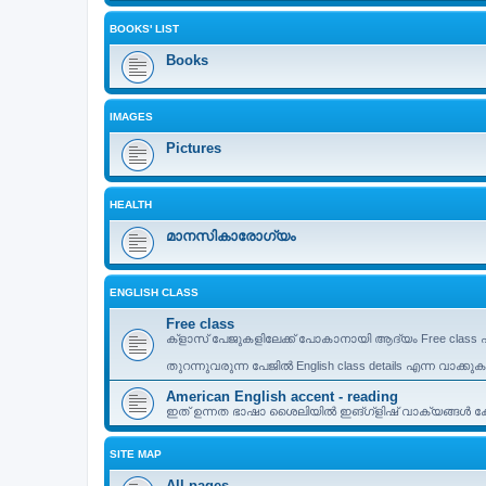
BOOKS' LIST
Books
IMAGES
Pictures
HEALTH
മാനസികാരോഗ്യം
ENGLISH CLASS
Free class
ക്ളാസ് പേജുകളിലേക്ക് പോകാനായി ആദ്യം Free class എ
തുറന്നുവരുന്ന പേജിൽ English class details എന്ന വാക്കു
American English accent - reading
ഇത് ഉന്നത ഭാഷാ ശൈലിയിൽ ഇങ്ഗ്ളിഷ് വാക്യങ്ങൾ കേട്
SITE MAP
All pages