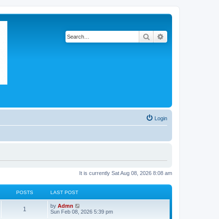
Search
Advanced search
Login
It is currently Sat Aug 08, 2026 8:08 am
POSTS
LAST POST
V
by
Admn
1
i
Sun Feb 08, 2026 5:39 pm
e