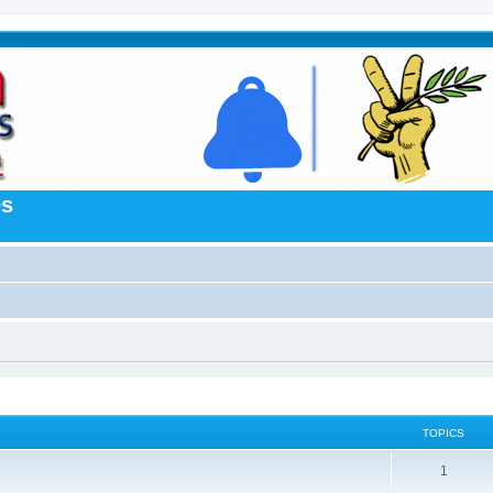
es
TOPICS
1