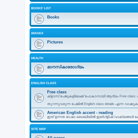
BOOKS' LIST
Books
IMAGES
Pictures
HEALTH
മാനസികാരോഗ്യം
ENGLISH CLASS
Free class
ക്ളാസ് പേജുകളിലേക്ക് പോകാനായി ആദ്യം Free class എ
തുറന്നുവരുന്ന പേജിൽ English class details എന്ന വാക്കു
American English accent - reading
ഇത് ഉന്നത ഭാഷാ ശൈലിയിൽ ഇങ്ഗ്ളിഷ് വാക്യങ്ങൾ കേട്
SITE MAP
All pages