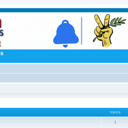
es
TOPICS
1