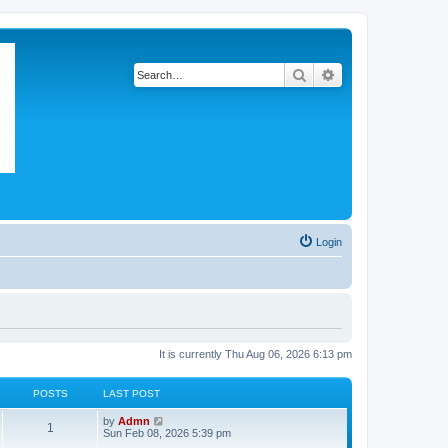
Search
Advanced search
Login
It is currently Thu Aug 06, 2026 6:13 pm
POSTS
LAST POST
V
by
Admn
1
i
Sun Feb 08, 2026 5:39 pm
e