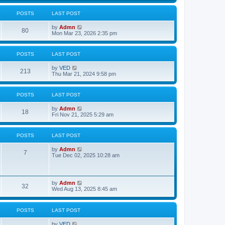
w
t
POSTS
LAST POST
h
e
V
by
Admn
l
80
i
Mon Mar 23, 2026 2:35 pm
a
e
t
w
e
t
s
POSTS
LAST POST
h
t
e
p
V
by
VED
l
o
213
i
Thu Mar 21, 2024 9:58 pm
a
s
e
t
t
w
e
t
s
POSTS
LAST POST
h
t
e
p
V
by
Admn
l
o
18
i
Fri Nov 21, 2025 5:29 am
a
s
e
t
t
w
e
t
s
POSTS
LAST POST
h
t
e
p
V
by
Admn
l
o
7
i
Tue Dec 02, 2025 10:28 am
a
s
e
t
t
w
e
t
s
h
t
V
by
Admn
e
32
p
i
Wed Aug 13, 2025 8:45 am
l
o
e
a
s
w
t
t
t
e
POSTS
LAST POST
h
s
e
t
V
by
VED
l