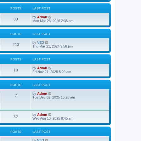
w
t
POSTS
LAST POST
h
e
V
by
Admn
l
80
i
Mon Mar 23, 2026 2:35 pm
a
e
t
w
e
t
s
POSTS
LAST POST
h
t
e
p
V
by
VED
l
o
213
i
Thu Mar 21, 2024 9:58 pm
a
s
e
t
t
w
e
t
s
POSTS
LAST POST
h
t
e
p
V
by
Admn
l
o
18
i
Fri Nov 21, 2025 5:29 am
a
s
e
t
t
w
e
t
s
POSTS
LAST POST
h
t
e
p
V
by
Admn
l
o
7
i
Tue Dec 02, 2025 10:28 am
a
s
e
t
t
w
e
t
s
h
t
V
by
Admn
e
32
p
i
Wed Aug 13, 2025 8:45 am
l
o
e
a
s
w
t
t
t
e
POSTS
LAST POST
h
s
e
t
V
by
VED
l