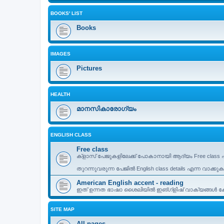
BOOKS' LIST
Books
IMAGES
Pictures
HEALTH
മാനസികാരോഗ്യം
ENGLISH CLASS
Free class
ക്ളാസ് പേജുകളിലേക്ക് പോകാനായി ആദ്യം Free class എ
തുറന്നുവരുന്ന പേജിൽ English class details എന്ന വാക്കു
American English accent - reading
ഇത് ഉന്നത ഭാഷാ ശൈലിയിൽ ഇങ്ഗ്ളിഷ് വാക്യങ്ങൾ കേട്
SITE MAP
All pages