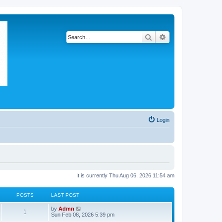
Search
Advanced search
Login
It is currently Thu Aug 06, 2026 11:54 am
POSTS
LAST POST
V
by
Admn
1
i
Sun Feb 08, 2026 5:39 pm
e