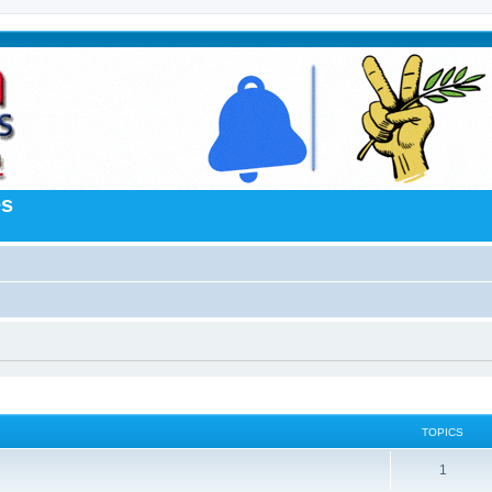
es
TOPICS
1