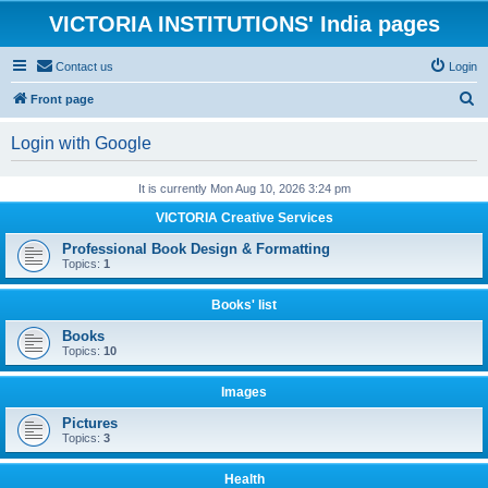
VICTORIA INSTITUTIONS' India pages
Contact us
Login
S
Front page
e
Login with Google
a
r
It is currently Mon Aug 10, 2026 3:24 pm
c
VICTORIA Creative Services
h
Professional Book Design & Formatting
Topics:
1
Books' list
Books
Topics:
10
Images
Pictures
Topics:
3
Health