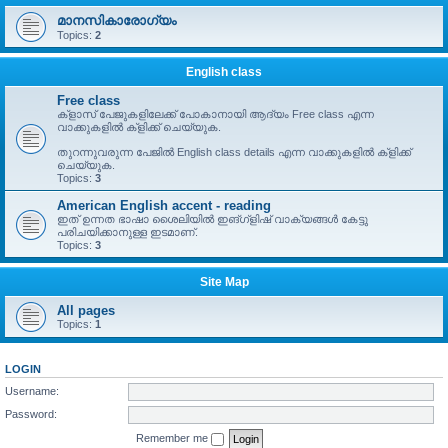
മാനസികാരോഗ്യം
Topics:
2
English class
Free class
ക്ളാസ് പേജുകളിലേക്ക് പോകാനായി ആദ്യം Free class എന്ന
വാക്കുകളിൽ ക്ളിക്ക് ചെയ്യുക.
തുറന്നുവരുന്ന പേജിൽ English class details എന്ന വാക്കുകളിൽ ക്ളിക്ക്
ചെയ്യുക.
Topics:
3
American English accent - reading
ഇത് ഉന്നത ഭാഷാ ശൈലിയിൽ ഇങ്ഗ്ളിഷ് വാക്യങ്ങൾ കേട്ടു
പരിചയിക്കാനുള്ള ഇടമാണ്.
Topics:
3
Site Map
All pages
Topics:
1
LOGIN
Username:
Password:
Remember me