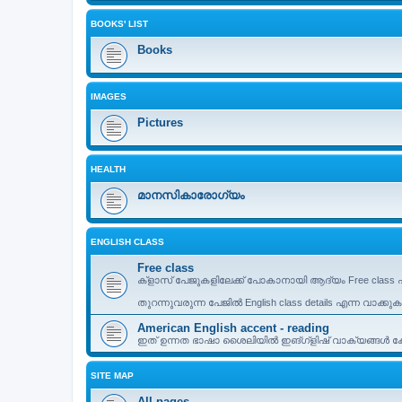
BOOKS' LIST
Books
IMAGES
Pictures
HEALTH
മാനസികാരോഗ്യം
ENGLISH CLASS
Free class
ക്ളാസ് പേജുകളിലേക്ക് പോകാനായി ആദ്യം Free class എ
തുറന്നുവരുന്ന പേജിൽ English class details എന്ന വാക്കു
American English accent - reading
ഇത് ഉന്നത ഭാഷാ ശൈലിയിൽ ഇങ്ഗ്ളിഷ് വാക്യങ്ങൾ കേട്
SITE MAP
All pages