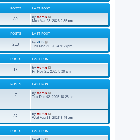
w
t
POSTS
LAST POST
h
e
V
by
Admn
l
80
i
Mon Mar 23, 2026 2:35 pm
a
e
t
w
e
t
s
POSTS
LAST POST
h
t
e
p
V
by
VED
l
o
213
i
Thu Mar 21, 2024 9:58 pm
a
s
e
t
t
w
e
t
s
POSTS
LAST POST
h
t
e
p
V
by
Admn
l
o
18
i
Fri Nov 21, 2025 5:29 am
a
s
e
t
t
w
e
t
s
POSTS
LAST POST
h
t
e
p
V
by
Admn
l
o
7
i
Tue Dec 02, 2025 10:28 am
a
s
e
t
t
w
e
t
s
h
t
V
by
Admn
e
32
p
i
Wed Aug 13, 2025 8:45 am
l
o
e
a
s
w
t
t
t
e
POSTS
LAST POST
h
s
e
t
V
by
VED
l