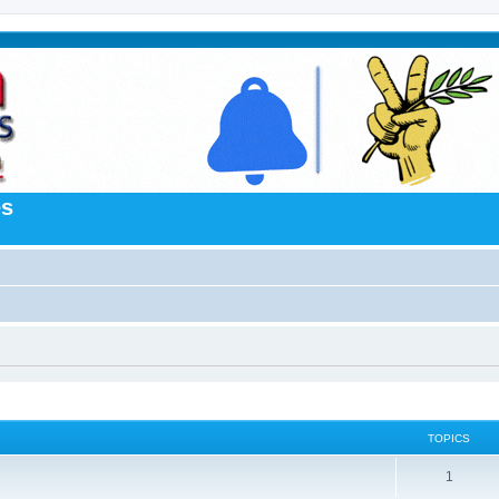
es
TOPICS
1