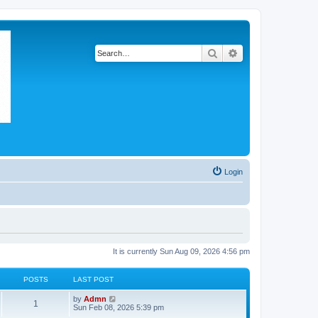
Search
Advanced search
Login
It is currently Sun Aug 09, 2026 4:56 pm
POSTS
LAST POST
V
by
Admn
1
i
Sun Feb 08, 2026 5:39 pm
e