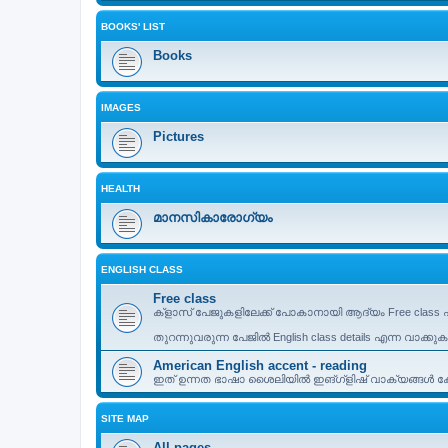
BOOKS' LIST
Books
IMAGES
Pictures
HEALTH
മാനസികാരോഗ്യം
ENGLISH CLASS
Free class
ക്ളാസ് പേജുകളിലേക്ക് പോകാനായി ആദ്യം Free class എ
തുറന്നുവരുന്ന പേജിൽ English class details എന്ന വാക്കു
American English accent - reading
ഇത് ഉന്നത ഭാഷാ ശൈലിയിൽ ഇങ്ഗ്ളിഷ് വാക്യങ്ങൾ കേട്
SITE MAP
All pages