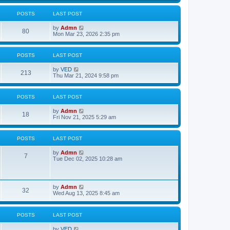
w
t
POSTS
LAST POST
h
e
V
by
Admn
l
80
i
Mon Mar 23, 2026 2:35 pm
a
e
t
w
e
t
s
POSTS
LAST POST
h
t
e
p
V
by
VED
l
o
213
i
Thu Mar 21, 2024 9:58 pm
a
s
e
t
t
w
e
t
s
POSTS
LAST POST
h
t
e
p
V
by
Admn
l
o
18
i
Fri Nov 21, 2025 5:29 am
a
s
e
t
t
w
e
t
s
POSTS
LAST POST
h
t
e
p
V
by
Admn
l
o
7
i
Tue Dec 02, 2025 10:28 am
a
s
e
t
t
w
e
t
s
h
t
V
by
Admn
e
32
p
i
Wed Aug 13, 2025 8:45 am
l
o
e
a
s
w
t
t
t
e
POSTS
LAST POST
h
s
e
t
V
by
VED
l