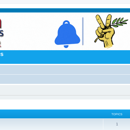
es
TOPICS
1