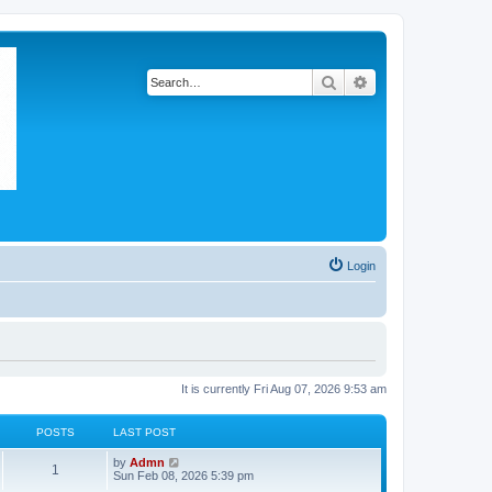
Search
Advanced search
Login
It is currently Fri Aug 07, 2026 9:53 am
POSTS
LAST POST
V
by
Admn
1
i
Sun Feb 08, 2026 5:39 pm
e