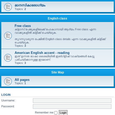
മാനസികാരോഗ്യം
Topics:
2
English class
Free class
ക്ളാസ് പേജുകളിലേക്ക് പോകാനായി ആദ്യം Free class എന്ന
വാക്കുകളിൽ ക്ളിക്ക് ചെയ്യുക.
തുറന്നുവരുന്ന പേജിൽ English class details എന്ന വാക്കുകളിൽ ക്ളിക്ക്
ചെയ്യുക.
Topics:
3
American English accent - reading
ഇത് ഉന്നത ഭാഷാ ശൈലിയിൽ ഇങ്ഗ്ളിഷ് വാക്യങ്ങൾ കേട്ടു
പരിചയിക്കാനുള്ള ഇടമാണ്.
Topics:
3
Site Map
All pages
Topics:
1
LOGIN
Username:
Password:
Remember me